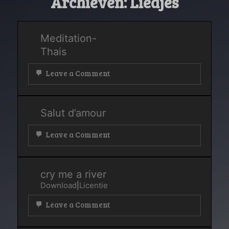
Archieven:
Liedjes
Meditation-
Thais
on
Leave a Comment
Meditation-
Thais
Salut d’amour
on
Leave a Comment
Salut
d’amour
cry me a river
Download
|
Licentie
on
Leave a Comment
cry
me