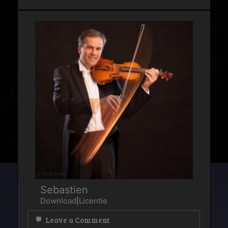
est
tu
mon
amour
Sebastien
Download
|
Licentie
on
Leave a Comment