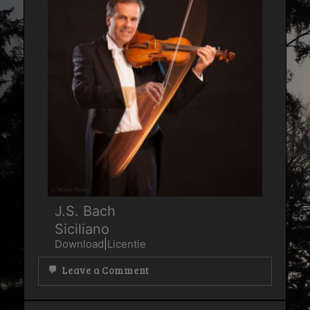
J.S. Bach
Siciliano
Download
|
Licentie
on
Leave a Comment
J.S.
Bach
Siciliano