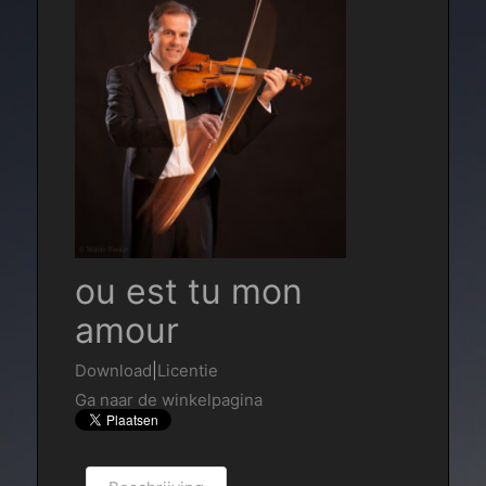
ou est tu mon
amour
Download
|
Licentie
Ga naar de winkelpagina