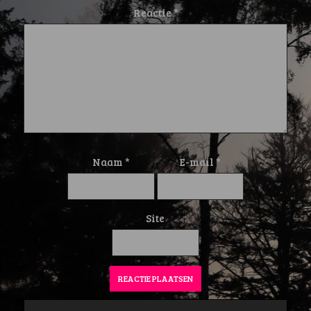
Reactie
*
Naam
*
E-mail
*
Site