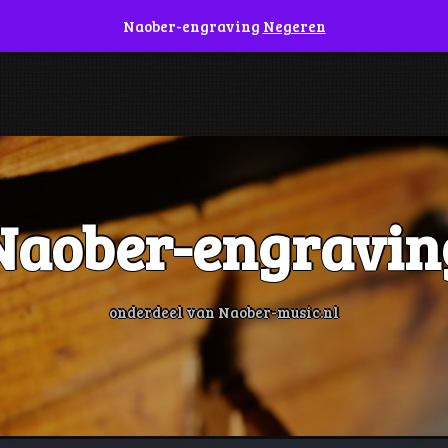
Naober-engraving
Negeren
I
IO
CONTACT
NAOBER-ENGRAVING
WINKEL
Naober-engravin
onderdeel van Naober-music.nl