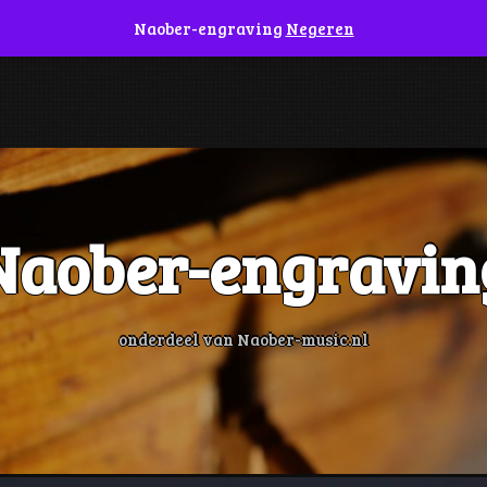
Naober-engraving
Negeren
I
IO
CONTACT
NAOBER-ENGRAVING
WINKEL
Naober-engravin
onderdeel van Naober-music.nl